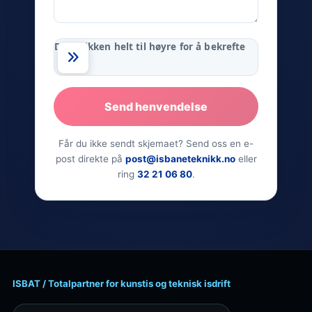
Dra brikken helt til høyre for å bekrefte
Send henvendelse
Får du ikke sendt skjemaet? Send oss en e-
post direkte på
post@isbaneteknikk.no
eller
ring
32 21 06 80
.
ISBAT / Totalpartner for kunstis og teknisk isdrift