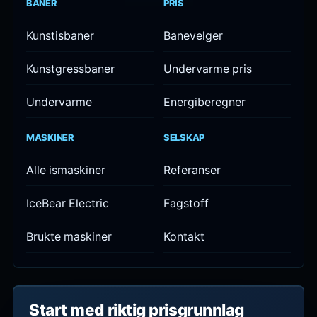
BANER
PRIS
Kunstisbaner
Banevelger
Kunstgressbaner
Undervarme pris
Undervarme
Energiberegner
MASKINER
SELSKAP
Alle ismaskiner
Referanser
IceBear Electric
Fagstoff
Brukte maskiner
Kontakt
Start med riktig prisgrunnlag