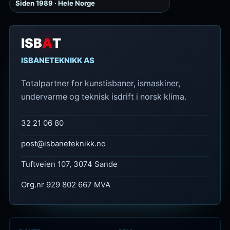
Siden 1989 · Hele Norge
ISB
A
T
ISBANETEKNIKK AS
Totalpartner for kunstisbaner, ismaskiner,
undervarme og teknisk isdrift i norsk klima.
32 21 06 80
post@isbaneteknikk.no
Tuftveien 107, 3074 Sande
Org.nr 929 802 667 MVA