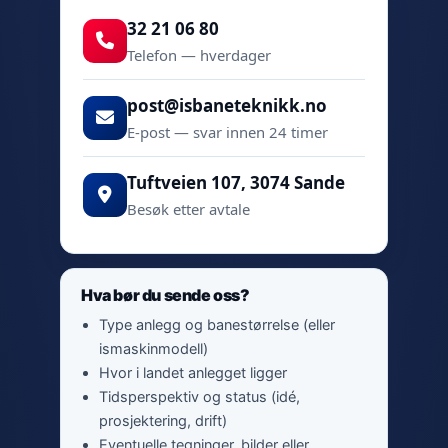
32 21 06 80
Telefon — hverdager
post@isbaneteknikk.no
E-post — svar innen 24 timer
Tuftveien 107, 3074 Sande
Besøk etter avtale
Hva bør du sende oss?
Type anlegg og banestørrelse (eller
ismaskinmodell)
Hvor i landet anlegget ligger
Tidsperspektiv og status (idé,
prosjektering, drift)
Eventuelle tegninger, bilder eller