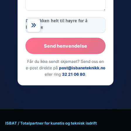
Dra brikken helt til høyre for å
bekrefte
Send henvendelse
Får du ikke sendt skjemaet? Send oss en
e-post direkte på
post@isbaneteknikk.no
eller ring
32 21 06 80
.
ISBAT / Totalpartner for kunstis og teknisk isdrift