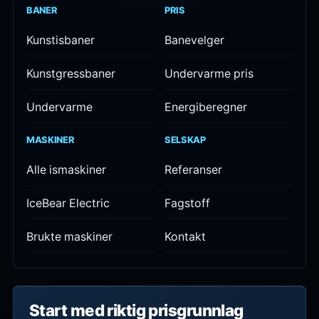
BANER
PRIS
Kunstisbaner
Banevelger
Kunstgressbaner
Undervarme pris
Undervarme
Energiberegner
MASKINER
SELSKAP
Alle ismaskiner
Referanser
IceBear Electric
Fagstoff
Brukte maskiner
Kontakt
Start med riktig prisgrunnlag