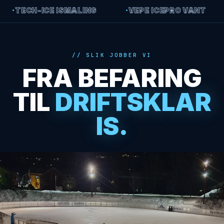
·
VEPE ICEPRO VANT
·
ETT FAGMILJØ — HELE IS
SLIK JOBBER VI
FRA BEFARING
TIL
DRIFTSKLAR
IS.