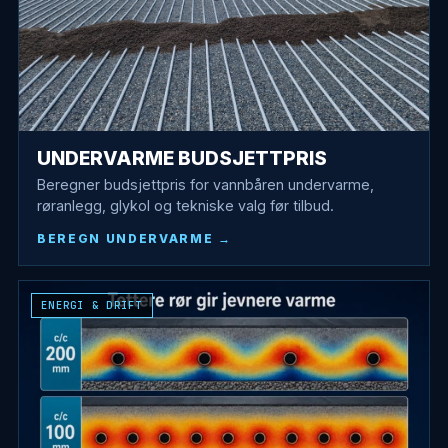
UNDERVARME BUDSJETTPRIS
Beregner budsjettpris for vannbåren undervarme,
røranlegg, glykol og tekniske valg før tilbud.
BEREGN UNDERVARME
ENERGI & DRIFT