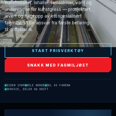
Kunstisbaner, ishaller, ismaskiner, vant og
undervarme for kunstgress — prosjektert,
levert og fulgt opp av ett spesialisert
fagmiljø. Vi tar ansvar fra første befaring
til driftsklar is.
START PRISVERKTØY
SNAKK MED FAGMILJØET
SIDEN 1989
HELE NORGE
DEL AV FARENA
SERVICE, DELER OG DRIFT