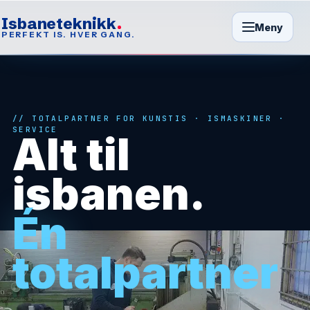
Isbaneteknikk
Meny
PERFEKT IS. HVER GANG.
TOTALPARTNER FOR KUNSTIS · ISMASKINER ·
SERVICE
Alt til
isbanen.
Én
totalpartner