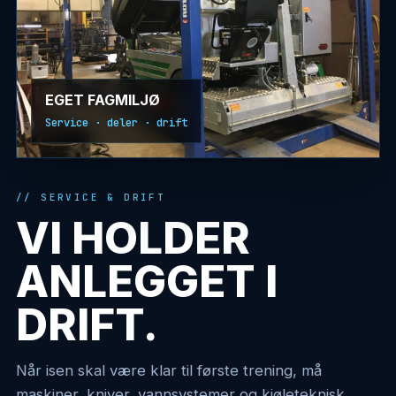
EGET FAGMILJØ
Service · deler · drift
SERVICE & DRIFT
VI HOLDER
ANLEGGET
I
DRIFT.
Når isen skal være klar til første trening, må
maskiner, kniver, vannsystemer og kjøleteknisk