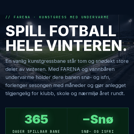
FARENA · KUNSTGRESS MED UNDERVARME
SPILL FOTBALL
HELE VINTEREN.
En vanlig kunstgressbane står tom og snødekt store
deler av vinteren. Med FARENA og vannbåren
undervarme holder dere banen snø- og isfri,
forlenger sesongen med måneder og gjør anlegget
tilgjengelig for klubb, skole og nærmiljø året rundt.
365
−Snø
DAGER SPILLBAR BANE
SNØ- OG ISFRI