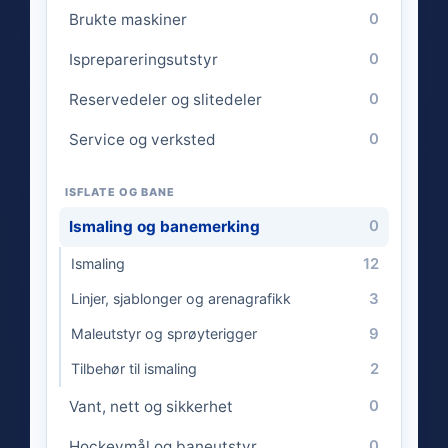
Brukte maskiner
0
Isprepareringsutstyr
0
Reservedeler og slitedeler
0
Service og verksted
0
ISFLATE OG BANE
Ismaling og banemerking
0
12
Ismaling
3
Linjer, sjablonger og arenagrafikk
9
Maleutstyr og sprøyterigger
2
Tilbehør til ismaling
Vant, nett og sikkerhet
0
Hockeymål og baneutstyr
0