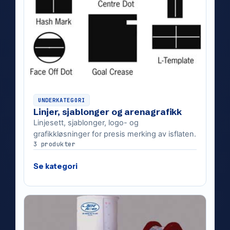
UNDERKATEGORI
Linjer, sjablonger og arenagrafikk
Linjesett, sjablonger, logo- og
grafikkløsninger for presis merking av isflaten.
3 produkter
Se kategori