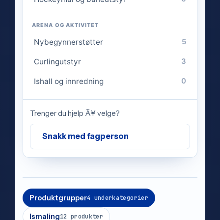
ARENA OG AKTIVITET
Nybegynnerstøtter
5
Curlingutstyr
3
Ishall og innredning
0
Trenger du hjelp Ã¥ velge?
Snakk med fagperson
Produktgrupper
4 underkategorier
Ismaling
12 produkter