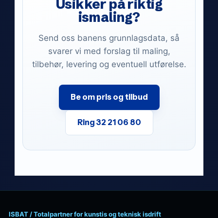
Usikker på riktig
ismaling?
Send oss banens grunnlagsdata, så
svarer vi med forslag til maling,
tilbehør, levering og eventuell utførelse.
Be om pris og tilbud
Ring 32 21 06 80
ISBAT / Totalpartner for kunstis og teknisk isdrift