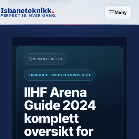
Isbaneteknikk
Meny
PERFEKT IS. HVER GANG.
15 MIN LESETID
FAGGUIDE · BYGG OG PROSJEKT
IIHF Arena
Guide 2024
komplett
oversikt for