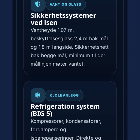
VANT OG GLASS
Sikkerhetssystemer
ved isen
Vanthøyde 1,07 m,
beskyttelsesglass 2,4 m bak mål
og 1,8 m langside. Sikkerhetsnett
bak begge mål, minimum til der
mållinjen møter vantet.
KJØLEANLEGG
Refrigeration system
(BIG 5)
Kompressorer, kondensatorer,
fordampere og
isbanepanseringer. Direkte og