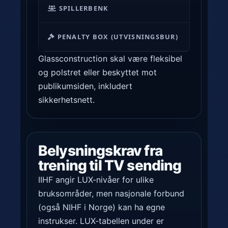
t
SPILLERBENK
10 × 1,
b
e
e
r
s
PENALTY BOX (UTVISNINGSBUR)
≥ 4,0 ×
n
k
Glassconstruction skal være fleksibel
a
y
og polstret eller beskyttet mot
t
t
publikumsiden, inkludert
i
t
sikkerhetsnett.
v
e
e
l
i
s
s
Belysningskrav fra
e
i
s
trening til TV sending
d
g
IIHF angir LUX-nivåer for ulike
r
l
bruksområder, men nasjonale forbund
e
a
(også NIHF i Norge) kan ha egne
t
s
instrukser. LUX-tabellen under er