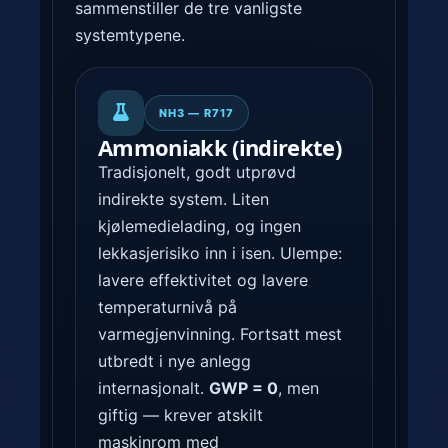
sammenstiller de tre vanligste
systemtypene.
NH3 — R717
Ammoniakk (indirekte)
Tradisjonelt, godt utprøvd
indirekte system. Liten
kjølemedielading, og ingen
lekkasjerisiko inn i isen. Ulempe:
lavere effektivitet og lavere
temperaturnivå på
varmegjenvinning. Fortsatt mest
utbredt i nye anlegg
internasjonalt.
GWP = 0
, men
giftig — krever atskilt
maskinrom med