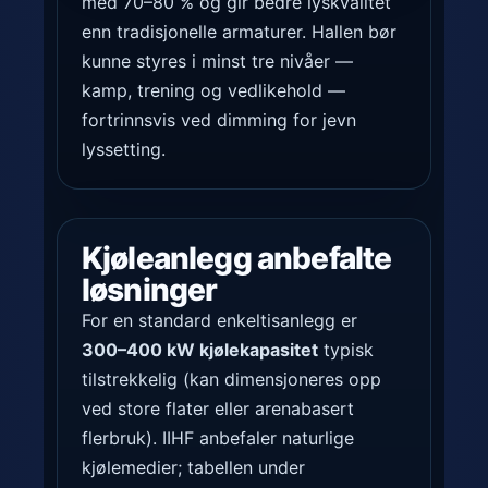
med 70–80 % og gir bedre lyskvalitet
y
enn tradisjonelle armaturer. Hallen bør
b
kunne styres i minst tre nivåer —
a
kamp, trening og vedlikehold —
n
fortrinnsvis ved dimming for jevn
e
lyssetting.
n
.
Kjøleanlegg anbefalte
løsninger
For en standard enkeltisanlegg er
300–400 kW kjølekapasitet
typisk
tilstrekkelig (kan dimensjoneres opp
ved store flater eller arenabasert
flerbruk). IIHF anbefaler naturlige
kjølemedier; tabellen under