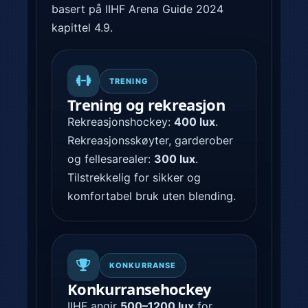
t
s
basert på IIHF Arena Guide 2024
e
,
kapittel 4.9.
r
s
.
i
k
TRENING
k
Trening og rekreasjon
e
Rekreasjonshockey:
400 lux
.
r
Rekreasjonsskøyter, garderober
h
og fellesarealer:
300 lux
.
e
Tilstrekkelig for sikker og
t
komfortabel bruk uten blending.
s
n
e
t
KONKURRANSE
t
Konkurransehockey
o
IIHF angir
500–1200 lux
for