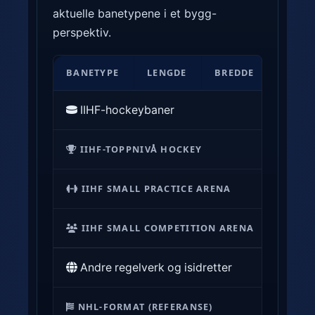
aktuelle banetypene i et bygg-
perspektiv.
B
BANETYPE
LENGDE
BREDDE
HJØRN
a
n
IIHF-hockeybaner
e
d
IIHF-TOPPNIVÅ HOCKEY
60,0
i
m
IIHF SMALL PRACTICE ARENA
58,0
e
n
IIHF SMALL COMPETITION ARENA
60,0
s
j
Andre regelverk og isidretter
o
n
NHL-FORMAT (REFERANSE)
60,96
e