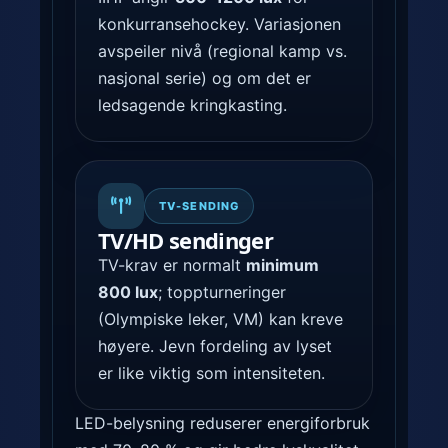
g
konkurransehockey. Variasjonen
b
avspeiler nivå (regional kamp vs.
e
nasjonal serie) og om det er
n
ledsagende kringkasting.
k
e
r
r
TV-SENDING
u
TV/HD sendinger
n
TV-krav er normalt
minimum
d
800 lux
; toppturneringer
t
(Olympiske leker, VM) kan kreve
h
høyere. Jevn fordeling av lyset
o
er like viktig som intensiteten.
c
k
LED-belysning reduserer energiforbruk
e