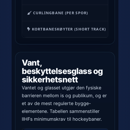
r
CURLINGBANE (PER SPOR)
45,0–
f
o
KORTBANESKØYTER (SHORT TRACK)
60,0
r
I
I
H
Vant,
F
beskyttelsesglass og
-
h
sikkerhetsnett
o
Vantet og glasset utgjør den fysiske
c
barrieren mellom is og publikum, og er
k
et av de mest regulerte bygge-
e
elementene. Tabellen sammenstiller
y
IIHFs minimumskrav til hockeybaner.
,