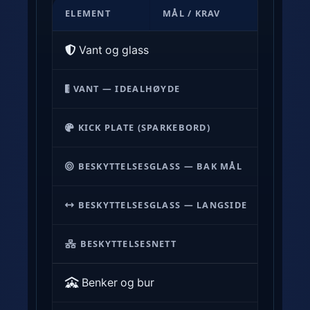
N
I
ELEMENT
MÅL / KRAV
PLASS
H
I
L
H
Vant og glass
-
F
r
-
VANT — IDEALHØYDE
1,07
m 
e
k
f
r
Lys g
KICK PLATE (SPARKEBORD)
e
a
r
v
BESKYTTELSESGLASS — BAK MÅL
2,4
m o
a
t
n
i
BESKYTTELSESGLASS — LANGSIDE
1,8
m o
s
l
e
v
BESKYTTELSESNETT
Tilpass
o
a
g
n
Benker og bur
a
t
l
,