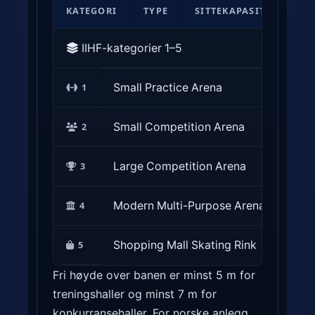
I
KATEGORI
TYPE
SITTEKAPASITET
B
I
H
IIHF-kategorier 1–5
F
s
1
Small Practice Arena
0–3
f
e
2
Small Competition Arena
300
m
a
3
Large Competition Arena
1 50
r
e
4
Modern Multi-Purpose Arena
> 5 
n
a
5
Shopping Mall Skating Rink
Vanl
k
a
Fri høyde over banen er minst 5 m for
t
treningshaller og minst 7 m for
e
konkurransehaller. For norske anlegg