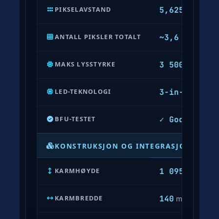
k
5,625
PIKSELAVSTAND
mm
e
s
~3,6 M
ANTALL PIKSLER TOTALT
p
e
3 500
MAKS LYSSTYRKE
nit (cd/m²
s
i
3-in-1 SMD
LED-TEKNOLOGI
R
f
i
✓ Godkjent
BFU-TESTET
k
a
KONSTRUKSJON OG INTEGRASJON
s
j
1 095
KARMHØYDE
mm
o
n
140
KARMBREDDE
mm
e
r