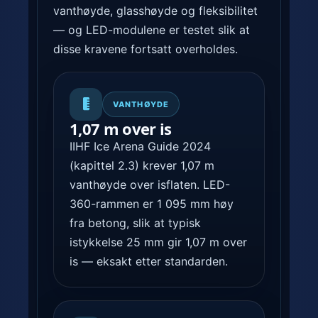
0
vanthøyde, glasshøyde og fleksibilitet
l
— og LED-modulene er testet slik at
y
disse kravene fortsatt overholdes.
s
v
a
VANTHØYDE
n
1,07 m over is
t
IIHF Ice Arena Guide 2024
.
(kapittel 2.3) krever 1,07 m
vanthøyde over isflaten. LED-
360-rammen er 1 095 mm høy
fra betong, slik at typisk
istykkelse 25 mm gir 1,07 m over
is — eksakt etter standarden.