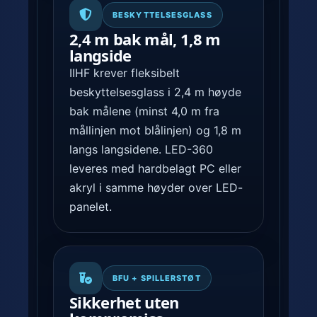
BESKYTTELSESGLASS
2,4 m bak mål, 1,8 m
langside
IIHF krever fleksibelt
beskyttelsesglass i 2,4 m høyde
bak målene (minst 4,0 m fra
mållinjen mot blålinjen) og 1,8 m
langs langsidene. LED-360
leveres med hardbelagt PC eller
akryl i samme høyder over LED-
panelet.
BFU + SPILLERSTØT
Sikkerhet uten