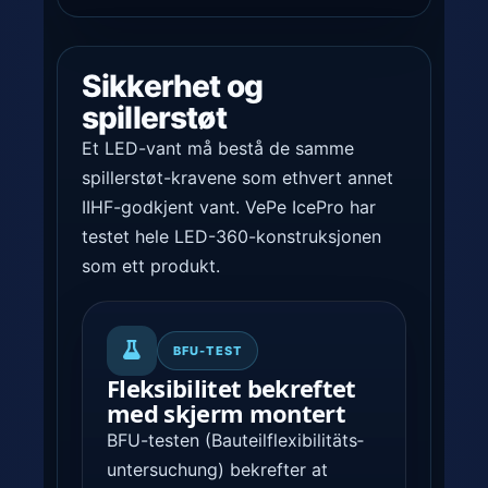
y
s
Sikkerhet og
v
spillerstøt
a
n
Et LED-vant må bestå de samme
t
spillerstøt-kravene som ethvert annet
,
IIHF-godkjent vant. VePe IcePro har
s
testet hele LED-360-konstruksjonen
e
som ett produkt.
n
t
r
BFU-TEST
a
Fleksibilitet bekreftet
l
med skjerm montert
t
BFU-testen (Bauteilflexibilitäts­
v
untersuchung) bekrefter at