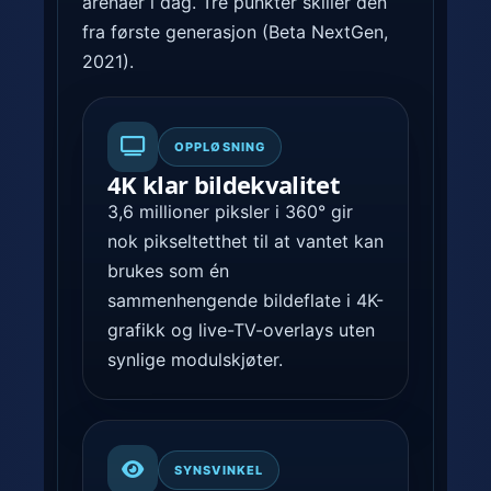
arenaer i dag. Tre punkter skiller den
fra første generasjon (Beta NextGen,
2021).
OPPLØSNING
4K klar bildekvalitet
3,6 millioner piksler i 360° gir
nok pikseltetthet til at vantet kan
brukes som én
sammenhengende bildeflate i 4K-
grafikk og live-TV-overlays uten
synlige modulskjøter.
SYNSVINKEL