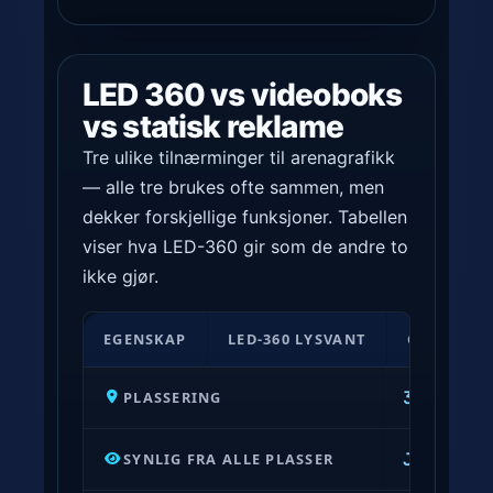
LED 360 vs videoboks
vs statisk reklame
Tre ulike tilnærminger til arenagrafikk
— alle tre brukes ofte sammen, men
dekker forskjellige funksjoner. Tabellen
viser hva LED-360 gir som de andre to
ikke gjør.
S
EGENSKAP
LED-360 LYSVANT
CENTRE-H
a
m
360° run
PLASSERING
m
e
Ja
SYNLIG FRA ALLE PLASSER
— 360° 
n