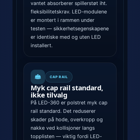
i
vantet absorberer spillerstøt iht.
d
fleksibilitets­krav. LED-modulene
e
er montert i rammen under
o
testen — sikkerhets­egenskapene
s
er identiske med og uten LED
e
installert.
n
t
e
r
CAP RAIL
Myk cap rail standard,
o
ikke tilvalg
g
På LED-360 er polstret myk cap
s
rail standard. Det reduserer
t
skader på hode, overkropp og
a
nakke ved kollisjoner langs
t
topplisten — viktig fordi LED-
i