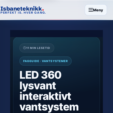
Isbaneteknikk
Meny
PERFEKT IS. HVER GANG.
11 MIN LESETID
FAGGUIDE · VANTSYSTEMER
LED 360
lysvant
interaktivt
vantsystem