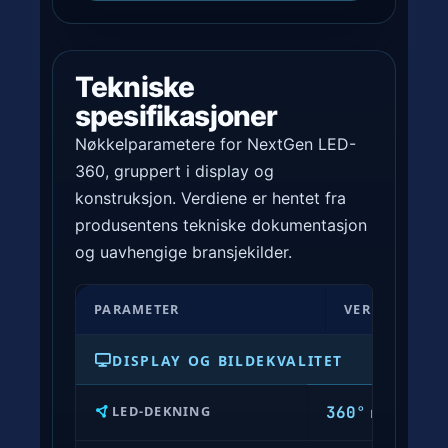
Tekniske
spesifikasjoner
Nøkkelparametere for NextGen LED-
360, gruppert i display og
konstruksjon. Verdiene er hentet fra
produsentens tekniske dokumentasjon
og uavhengige bransjekilder.
T
PARAMETER
VERDI
e
k
DISPLAY OG BILDEKVALITET
n
i
360°
LED-DEKNING
rundt
s