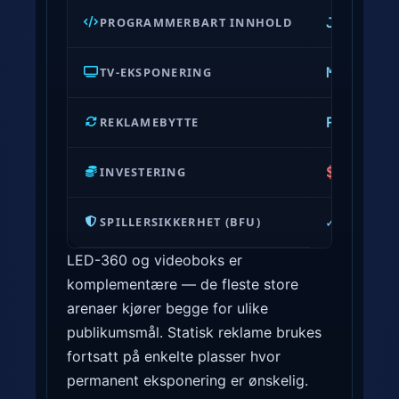
l
Ja
PROGRAMMERBART INNHOLD
— sekun
i
g
Maksimal
TV-EKSPONERING
n
i
Programm
REKLAMEBYTTE
n
g
$1,1–1,3
INVESTERING
a
v
✓ Testet
SPILLERSIKKERHET (BFU)
L
E
LED-360 og videoboks er
D
komplementære — de fleste store
-
arenaer kjører begge for ulike
3
publikumsmål. Statisk reklame brukes
6
fortsatt på enkelte plasser hvor
0
permanent eksponering er ønskelig.
l