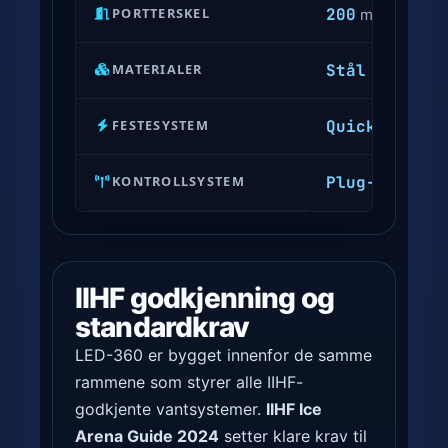
200
PORTTERSKEL
mm
f
o
Stål · PC · 
MATERIALER
r
N
Quick-lock
FESTESYSTEM
e
x
Plug-in
KONTROLLSYSTEM
t
G
e
n
IIHF godkjenning og
L
standardkrav
E
D
LED-360 er bygget innenfor de samme
-
rammene som styrer alle IIHF-
3
godkjente vantsystemer.
IIHF Ice
6
Arena Guide 2024
setter klare krav til