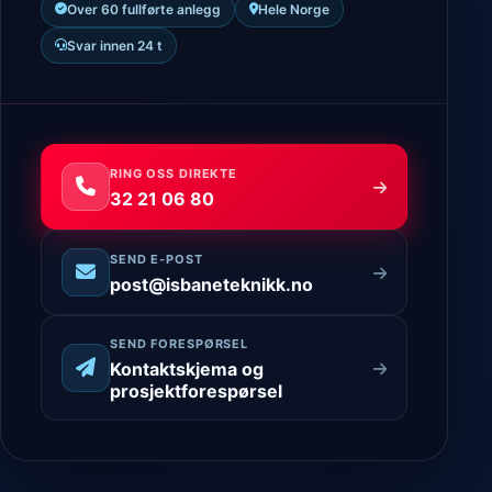
Over 60 fullførte anlegg
Hele Norge
Svar innen 24 t
RING OSS DIREKTE
32 21 06 80
SEND E-POST
post@isbaneteknikk.no
SEND FORESPØRSEL
Kontaktskjema og
prosjektforespørsel