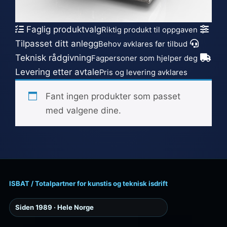
Faglig produktvalg
Riktig produkt til oppgaven
Tilpasset ditt anlegg
Behov avklares før tilbud
Teknisk rådgivning
Fagpersoner som hjelper deg
Levering etter avtale
Pris og levering avklares
Fant ingen produkter som passet
med valgene dine.
ISBAT / Totalpartner for kunstis og teknisk isdrift
Siden 1989 · Hele Norge