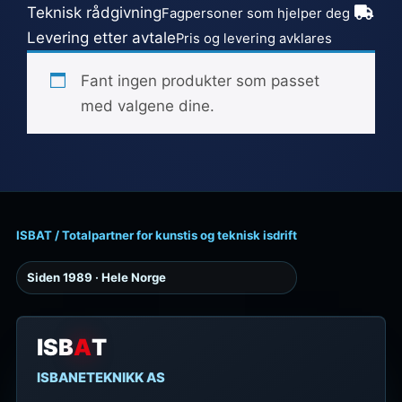
Teknisk rådgivning
Fagpersoner som hjelper deg
Levering etter avtale
Pris og levering avklares
Fant ingen produkter som passet
med valgene dine.
ISBAT / Totalpartner for kunstis og teknisk isdrift
Siden 1989 · Hele Norge
ISB
A
T
ISBANETEKNIKK AS