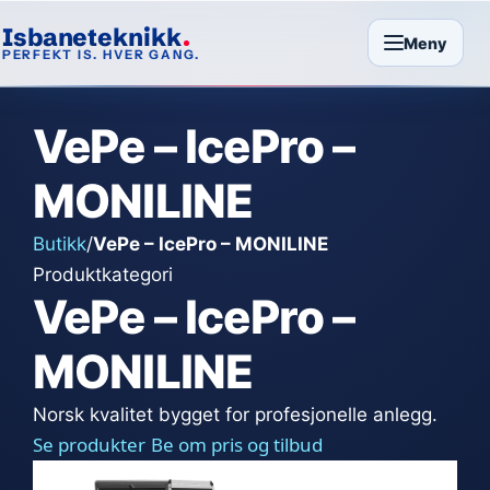
Isbaneteknikk
Meny
PERFEKT IS. HVER GANG.
VePe – IcePro –
MONILINE
Butikk
/
VePe – IcePro – MONILINE
Produktkategori
VePe – IcePro –
MONILINE
Norsk kvalitet bygget for profesjonelle anlegg.
Se produkter
Be om pris og tilbud