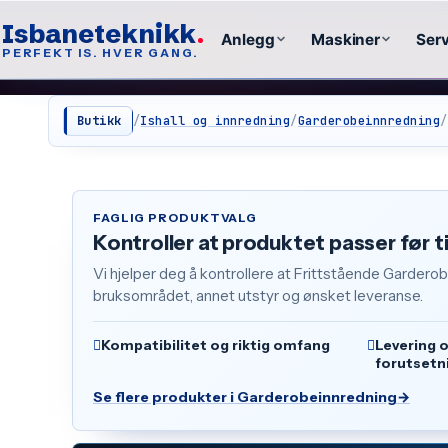
Isbaneteknikk
Anlegg
Maskiner
Serv
PERFEKT IS. HVER GANG.
Butikk
/
Ishall og innredning
/
Garderobeinnredning
/
FAGLIG PRODUKTVALG
Kontroller at produktet passer før t
Vi hjelper deg å kontrollere at Frittstående Garder
bruksområdet, annet utstyr og ønsket leveranse.
Kompatibilitet og riktig omfang
Levering 
forutsetn
Se flere produkter i Garderobeinnredning
→