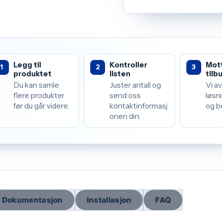
Legg til
Kontroller
Mot
1
2
3
produktet
listen
tilb
Du kan samle
Juster antall og
Vi av
flere produkter
send oss
løsni
før du går videre.
kontaktinformasj
og b
onen din.
Dokumentasjon
Installasjon
FAQ