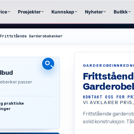
ice
Prosjekter
Kunnskap
Nyheter
Butikk
Frittstående Garderobebenker
GARDEROBEINNREDN
ilbud
Frittståen
obebenker passer
Garderobe
KONTAKT OSS FOR PR
VI AVKLARER PRIS
og praktiske
inger
Frittstående garderobe
solid konstruksjon. Tål