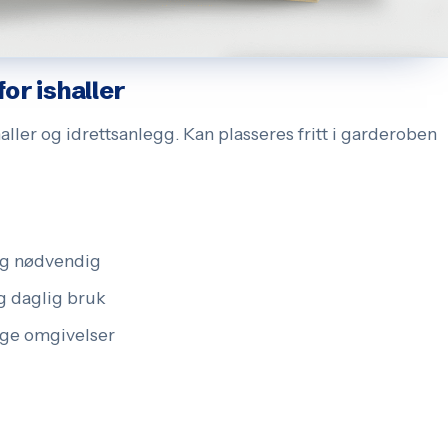
or ishaller
haller og idrettsanlegg. Kan plasseres fritt i garderoben
g nødvendig
g daglig bruk
ige omgivelser