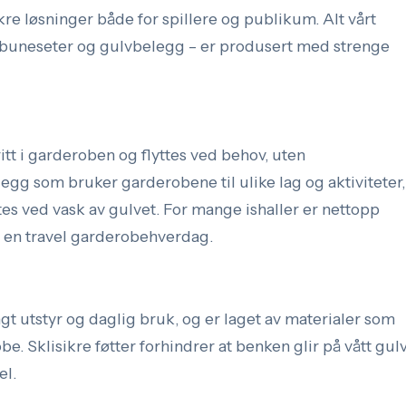
kre løsninger både for spillere og publikum. Alt vårt
 tribuneseter og gulvbelegg – er produsert med strenge
tt i garderoben og flyttes ved behov, uten
nlegg som bruker garderobene til ulike lag og aktiviteter,
tes ved vask av gulvet. For mange ishaller er nettopp
 i en travel garderobehverdag.
t utstyr og daglig bruk, og er laget av materialer som
e. Sklisikre føtter forhindrer at benken glir på vått gulv
el.