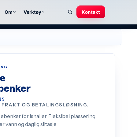
Om
Verktøy
Kontakt
ING
de
benker
IS
, FRAKT OG BETALINGSLØSNING.
benker for ishaller. Fleksibel plassering,
er vann og daglig slitasje.