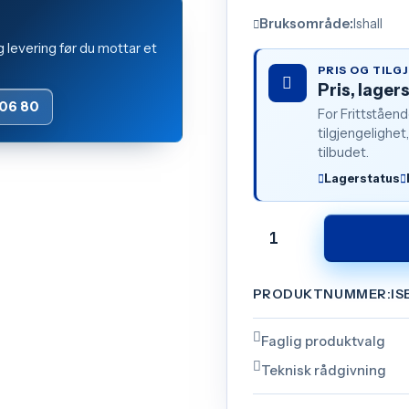
Bruksområde:
Ishall
g levering før du mottar et
PRIS OG TILG
Pris, lager
 06 80
For Frittståen
tilgjengelighet,
tilbudet.
Lagerstatus
Frittstående
Garderobebenker
PRODUKTNUMMER:
IS
antall
Faglig produktvalg
Teknisk rådgivning