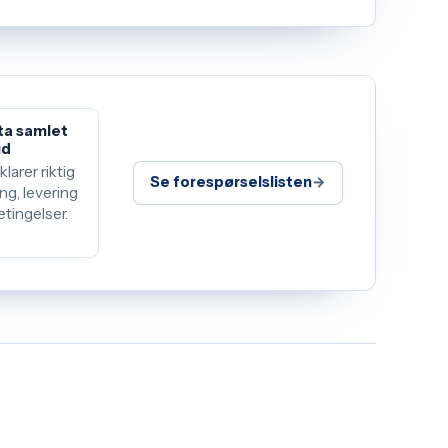
ta samlet
ud
klarer riktig
Se forespørselslisten
→
ng, levering
etingelser.