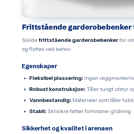
Frittstående garderobebenker f
Solide
frittstående garderobebenker
for is
og flyttes ved behov.
Egenskaper
Fleksibel plassering:
Ingen veggmonterin
Robust konstruksjon:
Tåler tungt utstyr o
Vannbestandig:
Materialer som tåler fukt
Stabil:
Sklisikre føtter forhindrer glidning
Sikkerhet og kvalitet i arenaen