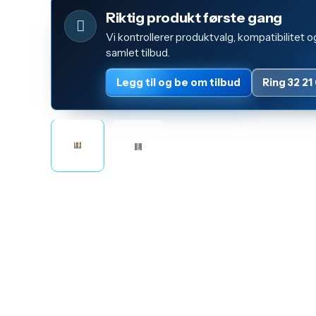
Riktig produkt første gang
Vi kontrollerer produktvalg, kompatibilitet o
samlet tilbud.
Legg til og be om tilbud
Ring 32 21