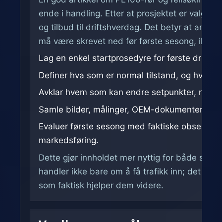
ende i handling. Etter at prosjektet er valgt, 
og tilbud til driftshverdag. Det betyr at ansvar
må være skrevet ned før første sesong, ikke et
Lag en enkel startprosedyre for første driftsu
Definer hva som er normal tilstand, og hva so
Avklar hvem som kan endre setpunkter, rutiner e
Samle bilder, målinger, OEM-dokumenter og se
Evaluer første sesong med faktiske observasj
markedsføring.
Dette gjør innholdet mer nyttig for både søker
handler ikke bare om å få trafikk inn; det han
som faktisk hjelper dem videre.