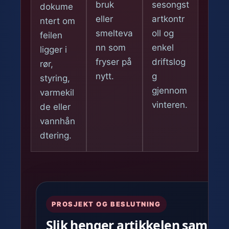
bruk
sesongst
dokume
eller
artkontr
ntert om
smelteva
oll og
feilen
nn som
enkel
ligger i
fryser på
driftslog
rør,
nytt.
g
styring,
gjennom
varmekil
vinteren.
de eller
vannhån
dtering.
PROSJEKT OG BESLUTNING
Slik henger artikkelen samme