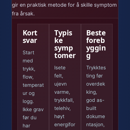
gir en praktisk metode for å skille symptom
fra årsak.
Kort
Typis
Beste
svar
ke
foreb
symp
yggin
Start
tomer
g
med
Isete
Trykktes
trykk,
felt,
ting før
flow,
ujevn
overdek
temperat
varme,
king,
ur og
trykkfall,
god as-
logg.
telehiv,
built
Ikke grav
høyt
dokume
før du
energifor
ntasjon,
har