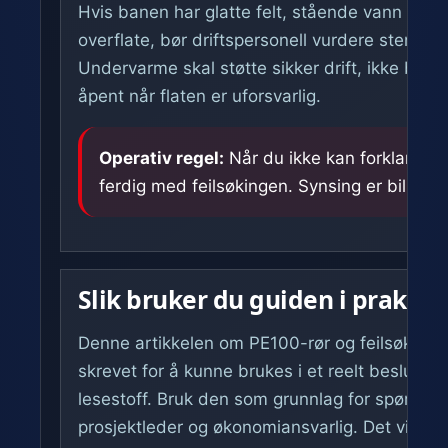
Hvis banen har glatte felt, stående vann som fr
overflate, bør driftspersonell vurdere stenging 
Undervarme skal støtte sikker drift, ikke bru
åpent når flaten er uforsvarlig.
Operativ regel:
Når du ikke kan forklare av
ferdig med feilsøkingen. Synsing er billig. Fei
Slik bruker du guiden i praksis
Denne artikkelen om PE100-rør og feilsøking 
skrevet for å kunne brukes i et reelt beslutni
lesestoff. Bruk den som grunnlag for spørsmål ti
prosjektleder og økonomiansvarlig. Det viktigs