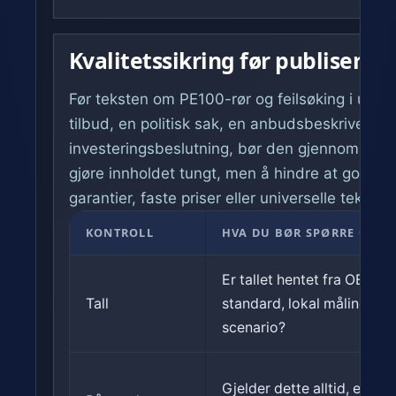
Kvalitetssikring før publisering
Før teksten om PE100-rør og feilsøking i unde
tilbud, en politisk sak, en anbudsbeskrivelse e
investeringsbeslutning, bør den gjennom en enk
gjøre innholdet tungt, men å hindre at gode fo
garantier, faste priser eller universelle tekniske
KONTROLL
HVA DU BØR SPØRRE OM
Er tallet hentet fra OEM,
Tall
standard, lokal måling elle
scenario?
Gjelder dette alltid, eller 