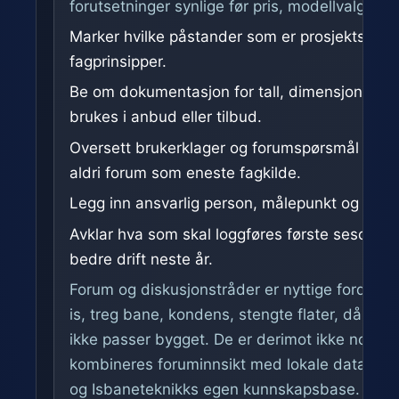
forutsetninger synlige før pris, modellvalg elle
Marker hvilke påstander som er prosjektspesif
fagprinsipper.
Be om dokumentasjon for tall, dimensjonering, 
brukes i anbud eller tilbud.
Oversett brukerklager og forumspørsmål til te
aldri forum som eneste fagkilde.
Legg inn ansvarlig person, målepunkt og kontrol
Avklar hva som skal loggføres første sesong, sl
bedre drift neste år.
Forum og diskusjonstråder er nyttige fordi de v
is, treg bane, kondens, stengte flater, dårlig
ikke passer bygget. De er derimot ikke nok til 
kombineres foruminnsikt med lokale data, O
og Isbaneteknikks egen kunnskapsbase.