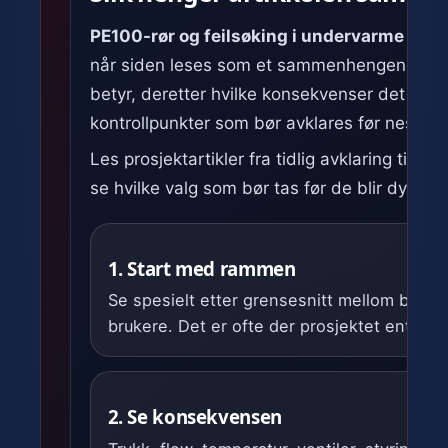
PE100-rør og feilsøking i undervarme for 
når siden leses som et sammenhengende bes
betyr, deretter hvilke konsekvenser det får i p
kontrollpunkter som bør avklares før neste s
Les prosjektartikler fra tidlig avklaring til fer
se hvilke valg som bør tas før de blir dyre å 
1. Start med rammen
Se spesielt etter grensesnitt mellom bygg, 
brukere. Det er ofte der prosjektet enten bl
2. Se konsekvensen