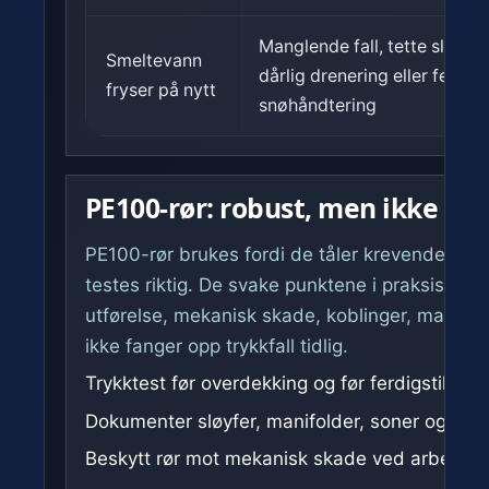
Manglende fall, tette sluk,
Smeltevann
dårlig drenering eller feil
fryser på nytt
snøhåndtering
PE100-rør: robust, men ikke us
PE100-rør brukes fordi de tåler krevende forh
testes riktig. De svake punktene i praksis er o
utførelse, mekanisk skade, koblinger, mangle
ikke fanger opp trykkfall tidlig.
Trykktest før overdekking og før ferdigstillelse
Dokumenter sløyfer, manifolder, soner og mål
Beskytt rør mot mekanisk skade ved arbeid i