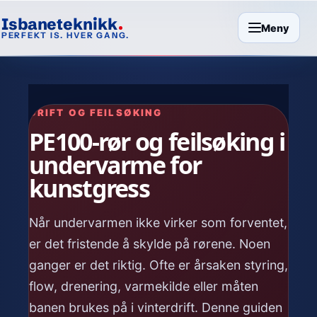
Isbaneteknikk
Meny
PERFEKT IS. HVER GANG.
DRIFT OG FEILSØKING
PE100-rør og feilsøking i
undervarme for
kunstgress
Når undervarmen ikke virker som forventet,
er det fristende å skylde på rørene. Noen
ganger er det riktig. Ofte er årsaken styring,
flow, drenering, varmekilde eller måten
banen brukes på i vinterdrift. Denne guiden