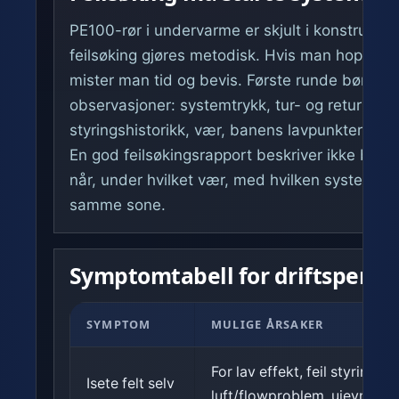
PE100-rør i undervarme er skjult i konstruksj
feilsøking gjøres metodisk. Hvis man hopper ret
mister man tid og bevis. Første runde bør allt
observasjoner: systemtrykk, tur- og returtempe
styringshistorikk, vær, banens lavpunkter og h
En god feilsøkingsrapport beskriver ikke bare 
når, under hvilket vær, med hvilken systemsta
samme sone.
Symptomtabell for driftsperson
SYMPTOM
MULIGE ÅRSAKER
For lav effekt, feil styring,
Isete felt selv
luft/flowproblem, ujevn