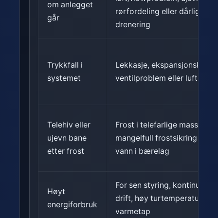
om anlegget
rørfordeling eller dårlig
går
drenering
Trykkfall i
Lekkasje, ekspansjonskar,
systemet
ventilproblem eller lufting
Telehiv eller
Frost i telefarlige masser,
ujevn bane
mangelfull frostsikring eller
etter frost
vann i bærelag
For sen styring, kontinuerlig
Høyt
drift, høy turtemperatur elle
energiforbruk
varmetap