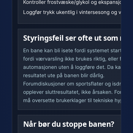
Kontroller frostvæske/glykol og ekspansjon ett
Loggfør trykk ukentlig i vintersesong og ved 
Styringsfeil ser ofte ut som rørf
En bane kan bli isete fordi systemet starter for 
fordi værvarsling ikke brukes riktig, eller fordi
automasjonen uten å loggføre det. Da kan rørn
resultatet ute på banen blir dårlig.
Forumdiskusjoner om sportsflater og isdrift 
opplever sluttresultatet, ikke årsaken. For kun
må oversette brukerklager til tekniske hypotes
Når bør du stoppe banen?