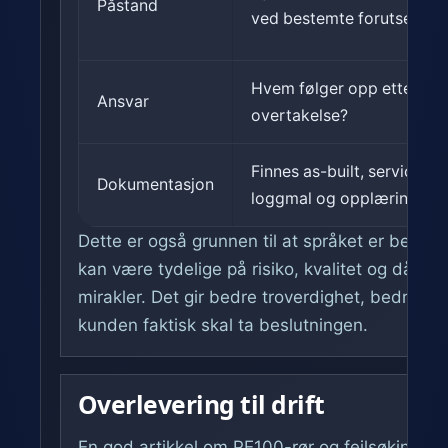
Påstand
ved bestemte forutsetnin
Hvem følger opp etter
Ansvar
overtakelse?
Finnes as-built, servicepla
Dokumentasjon
loggmal og opplæring?
Dette er også grunnen til at språket er bevisst
kan være tydelige på risiko, kvalitet og dårlige
mirakler. Det gir bedre troverdighet, bedre SE
kunden faktisk skal ta beslutningen.
Overlevering til drift
En god artikkel om PE100-rør og feilsøking i 