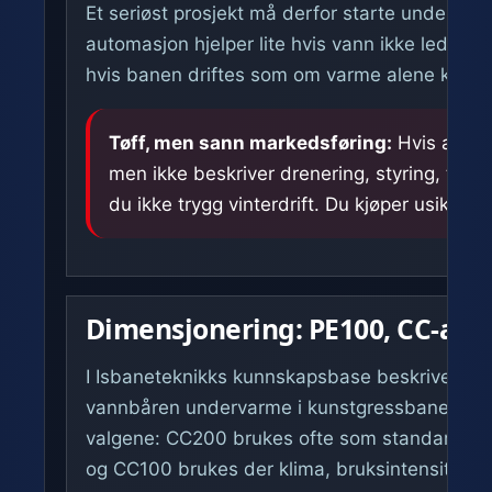
Et seriøst prosjekt må derfor starte under sel
automasjon hjelper lite hvis vann ikke ledes bor
hvis banen driftes som om varme alene kan e
Tøff, men sann markedsføring:
Hvis anbud
men ikke beskriver drenering, styring, trykkt
du ikke trygg vinterdrift. Du kjøper usikker
Dimensjonering: PE100, CC-avs
I Isbaneteknikks kunnskapsbase beskrives PE
vannbåren undervarme i kunstgressbaner. CC-
valgene: CC200 brukes ofte som standardniv
og CC100 brukes der klima, bruksintensitet eller