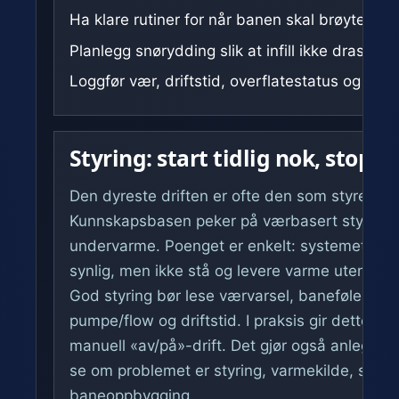
Ha klare rutiner for når banen skal brøytes, ko
Planlegg snørydding slik at infill ikke dras ut av
Loggfør vær, driftstid, overflatestatus og ene
Styring: start tidlig nok, stopp
Den dyreste driften er ofte den som styres for
Kunnskapsbasen peker på værbasert styring s
undervarme. Poenget er enkelt: systemet bør r
synlig, men ikke stå og levere varme uten et r
God styring bør lese værvarsel, banefølere, tu
pumpe/flow og driftstid. I praksis gir dette e
manuell «av/på»-drift. Det gjør også anlegget 
se om problemet er styring, varmekilde, sirkula
baneoppbygging.