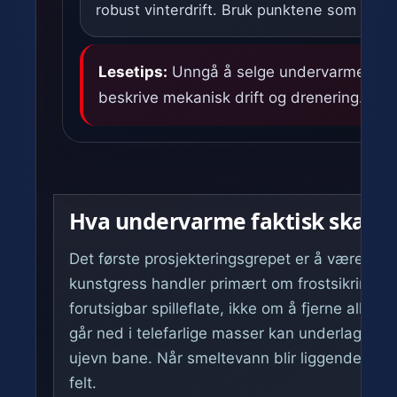
robust vinterdrift. Bruk punktene som møtel
Lesetips:
Unngå å selge undervarme som 
beskrive mekanisk drift og drenering.
Hva undervarme faktisk skal l
Det første prosjekteringsgrepet er å være ærl
kunstgress handler primært om frostsikring 
forutsigbar spilleflate, ikke om å fjerne alle 
går ned i telefarlige masser kan underlaget løf
ujevn bane. Når smeltevann blir liggende, kan 
felt.