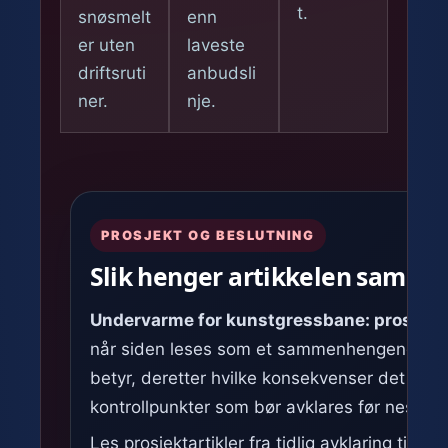
t.
snøsmelt
enn
er uten
laveste
driftsruti
anbudsli
ner.
nje.
PROSJEKT OG BESLUTNING
Slik henger artikkelen samme
Undervarme for kunstgressbane: prosjekte
når siden leses som et sammenhengende bes
betyr, deretter hvilke konsekvenser det får i p
kontrollpunkter som bør avklares før neste s
Les prosjektartikler fra tidlig avklaring til fer