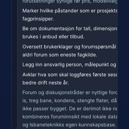
forutsetninger synlige før pris, modellvalg elle
Marker hvilke påstander som er prosjektspesif
fagprinsipper.
Be om dokumentasjon for tall, dimensjonering, 
brukes i anbud eller tilbud.
Oversett brukerklager og forumspørsmål til te
aldri forum som eneste fagkilde.
Legg inn ansvarlig person, målepunkt og kontrol
Avklar hva som skal loggføres første sesong, sl
bedre drift neste år.
Forum og diskusjonstråder er nyttige fordi de v
is, treg bane, kondens, stengte flater, dårlig
ikke passer bygget. De er derimot ikke nok til 
kombineres foruminnsikt med lokale data, O
og Isbaneteknikks egen kunnskapsbase.