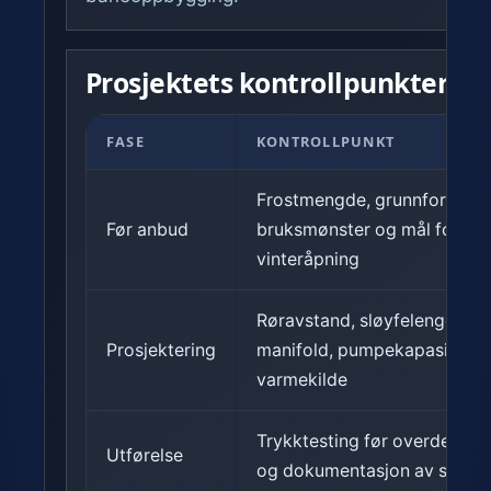
Prosjektets kontrollpunkter
FASE
KONTROLLPUNKT
Frostmengde, grunnforhold,
Før anbud
bruksmønster og mål for
vinteråpning
Røravstand, sløyfelengder,
Prosjektering
manifold, pumpekapasitet o
varmekilde
Trykktesting før overdekkin
Utførelse
og dokumentasjon av sløyfe