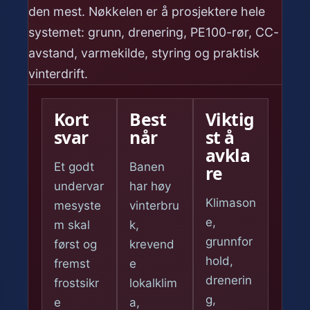
den mest. Nøkkelen er å prosjektere hele
systemet: grunn, drenering, PE100-rør, CC-
avstand, varmekilde, styring og praktisk
vinterdrift.
Kort
Best
Viktig
svar
når
st å
avkla
Et godt
Banen
re
undervar
har høy
Klimason
mesyste
vinterbru
e,
m skal
k,
grunnfor
først og
krevend
hold,
fremst
e
drenerin
frostsikr
lokalklim
g,
e
a,