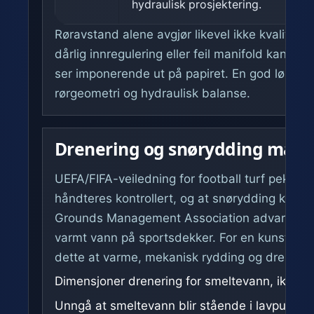
hydraulisk prosjektering.
Røravstand alene avgjør likevel ikke kvalitete
dårlig innregulering eller feil manifold kan g
ser imponerende ut på papiret. En god løsnin
rørgeometri og hydraulisk balanse.
Drenering og snørydding må i
UEFA/FIFA-veiledning for football turf peker p
håndteres kontrollert, og at snørydding kan flytt
Grounds Management Association advarer ogs
varmt vann på sportsdekker. For en kunstgr
dette at varme, mekanisk rydding og dreneri
Dimensjoner drenering for smeltevann, ikke b
Unngå at smeltevann blir stående i lavpunkter 