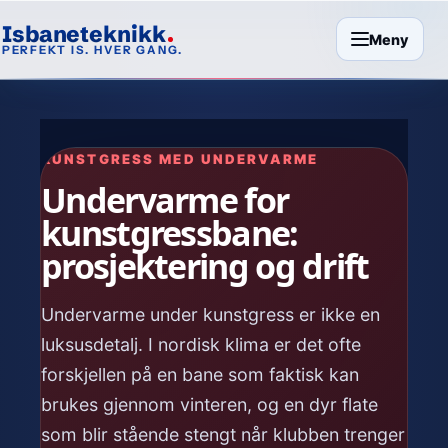
Isbaneteknikk
Meny
PERFEKT IS. HVER GANG.
KUNSTGRESS MED UNDERVARME
Undervarme for
kunstgressbane:
prosjektering og drift
Undervarme under kunstgress er ikke en
luksusdetalj. I nordisk klima er det ofte
forskjellen på en bane som faktisk kan
brukes gjennom vinteren, og en dyr flate
som blir stående stengt når klubben trenger