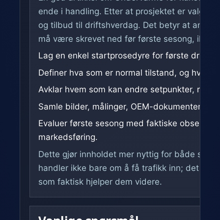
ende i handling. Etter at prosjektet er valgt, 
og tilbud til driftshverdag. Det betyr at ansvar
må være skrevet ned før første sesong, ikke et
Lag en enkel startprosedyre for første driftsu
Definer hva som er normal tilstand, og hva so
Avklar hvem som kan endre setpunkter, rutiner e
Samle bilder, målinger, OEM-dokumenter og se
Evaluer første sesong med faktiske observasj
markedsføring.
Dette gjør innholdet mer nyttig for både søker
handler ikke bare om å få trafikk inn; det han
som faktisk hjelper dem videre.