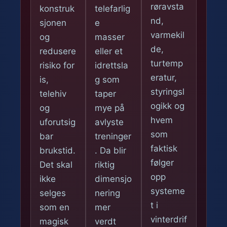
røravsta
konstruk
telefarlig
nd,
sjonen
e
varmekil
og
masser
de,
redusere
eller et
turtemp
risiko for
idrettsla
eratur,
is,
g som
styringsl
telehiv
taper
ogikk og
og
mye på
hvem
uforutsig
avlyste
som
bar
treninger
faktisk
brukstid.
. Da blir
følger
Det skal
riktig
opp
ikke
dimensjo
systeme
selges
nering
t i
som en
mer
vinterdrif
magisk
verdt