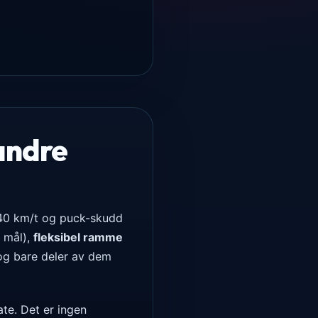
 andre
 40 km/t og puck-skudd
k mål),
fleksibel ramme
 og bare deler av dem
te. Det er ingen