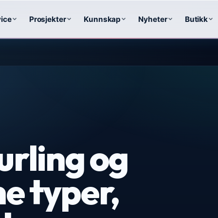
ice
Prosjekter
Kunnskap
Nyheter
Butikk
urling og
e typer,