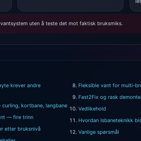
le
vantsystem uten å teste det mot faktisk bruksmiks.
øyte krever andre
Fleksible vant for multi-br
Fast2Fix og rask demonte
 curling, kortbane, langbane
Vedlikehold
ant — fire trinn
Hvordan Isbaneteknikk bis
r etter bruksnivå
Vanlige spørsmål
ehaller