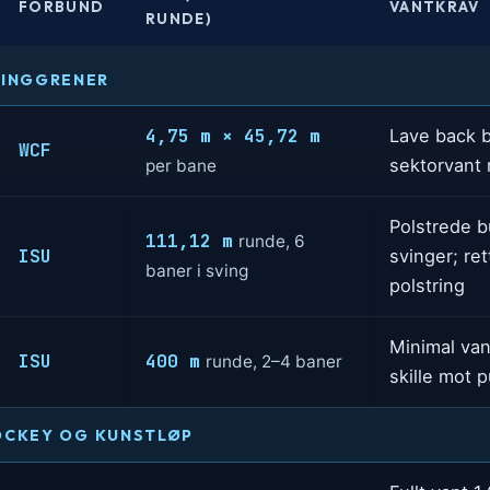
FORBUND
VANTKRAV
RUNDE)
LINGGRENER
4,75 m × 45,72 m
Lave back 
WCF
sektorvant
per bane
Polstrede 
111,12 m
runde, 6
ISU
svinger; ret
baner i sving
polstring
Minimal van
ISU
400 m
runde, 2–4 baner
skille mot 
OCKEY OG KUNSTLØP