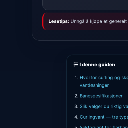
Lesetips:
Unngå å kjøpe et generelt 
I denne guiden
Hvorfor curling og sk
vantløsninger
Banespesifikasjoner —
Slik velger du riktig v
Curlingvant — tre type
Sektorvant for flerban