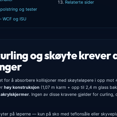
Relaterte sider
olstring og tester
— WCF og ISU
urling og skøyte krever
inger
t for å absorbere kollisjoner med skøyteløpere i opp mot
yr
høy konstruksjon
(1,07 m karm + opp til 2,4 m glass ba
 akrylskjermer
. Ingen av disse kravene gjelder for curling,
øyter på løperne — kun på sko med teflonsåle eller skyvepla