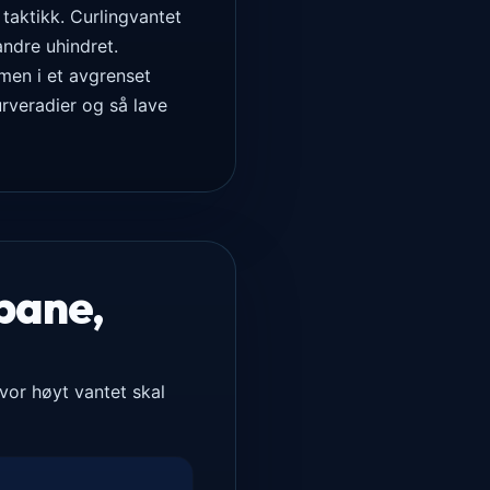
 taktikk. Curlingvantet
ndre uhindret.
 men i et avgrenset
rveradier og så lave
tbane,
hvor høyt vantet skal