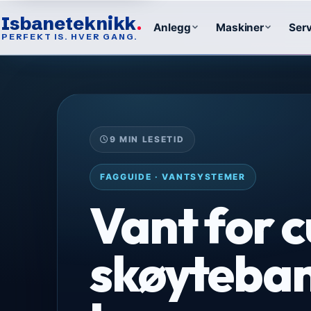
Isbaneteknikk
Anlegg
Maskiner
Serv
PERFEKT IS. HVER GANG.
9 MIN LESETID
FAGGUIDE · VANTSYSTEMER
Vant for c
skøyteban