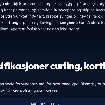
lygende objekter over isen, og spillet bygger på presisjon og
 og kost på banen, og samtidig la sweepere og skip se hvera
te ytterpunktet: høy fart, krappe svinger og høy fallrisiko,
 kun trenger polstring i svingene.
Langbane
har så store ku
ellom løpere at fysisk vant nesten ikke trengs.
fikasjoner curling, kor
nasjonale forbundenes mål for hver bane­type. Disse styrer 
 og hvilken polstring som kreves.
MÅL (BXL ELLER