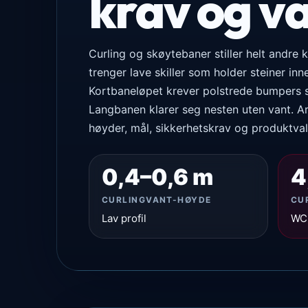
krav og v
Curling og skøytebaner stiller helt andre 
trenger lave skiller som holder steiner inn
Kortbaneløpet krever polstrede bumpers 
Langbanen klarer seg nesten uten vant. A
høyder, mål, sikkerhetskrav og produktval
0,4–0,6 m
4
CURLINGVANT-HØYDE
CU
Lav profil
WC