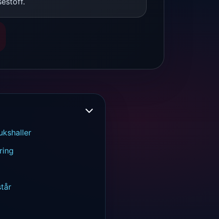
sestoff.
uks­haller
ring
tår