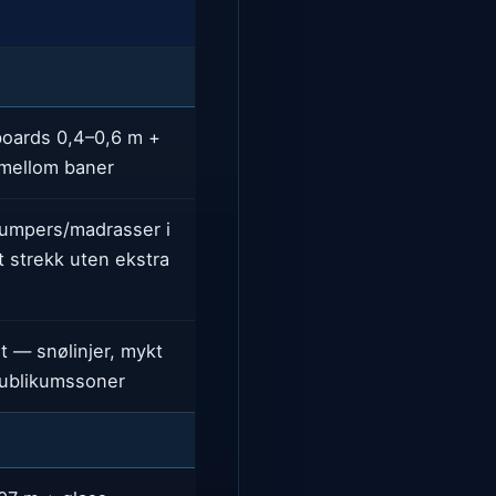
boards 0,4–0,6 m +
 mellom baner
bumpers/madrasser i
t strekk uten ekstra
t — snølinjer, mykt
publikumssoner