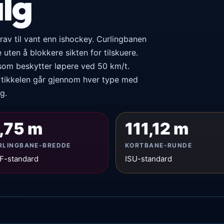
alg
krav til vant enn ishockey. Curlingbanen
e uten å blokkere sikten for tilskuere.
som beskytter løpere ved 50 km/t.
rtikkelen går gjennom hver type med
g.
,75 m
111,12 m
RLINGBANE-BREDDE
KORTBANE-RUNDE
F-standard
ISU-standard