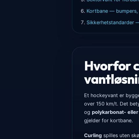
Kortbane — bumpers, p
Sikkerhetstandarder 
Hvorfor c
vantløsn
Et hockeyvant er bygge
over 150 km/t. Det bet
og
polykarbonat- eller
gjelder for kortbane.
Curling
spilles uten sk