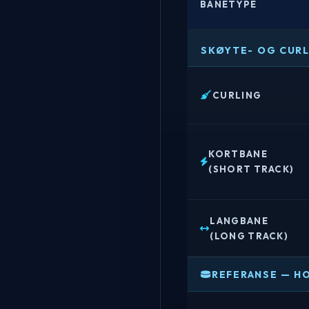
BANETYPE
B
SKØYTE- OG CUR
a
n
e
CURLING
s
p
e
KORTBANE
s
(SHORT TRACK)
i
f
LANGBANE
i
(LONG TRACK)
k
a
REFERANSE — H
s
j