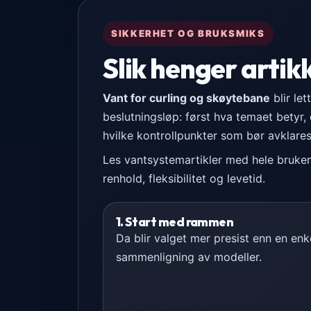
SIKKERHET OG BRUKSMIKS
Slik henger arti
Vant for curling og skøytebane
blir le
beslutningsløp: først hva temaet betyr, d
hvilke kontrollpunkter som bør avklares
Les vantsystemartikler med hele bruken a
renhold, fleksibilitet og levetid.
1. Start med rammen
Da blir valget mer presist enn en enk
sammenligning av modeller.